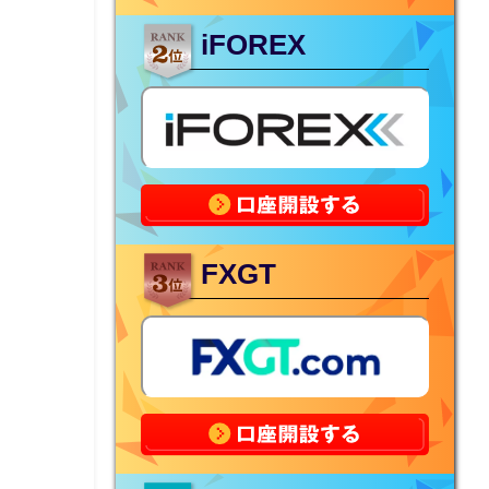
iFOREX
FXGT