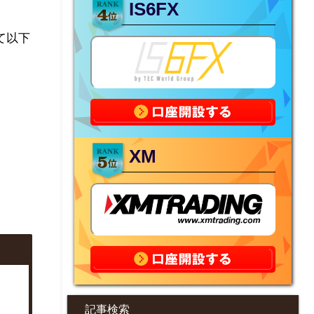
IS6FX
て以下
XM
記事検索