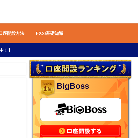
 口座開設方法
FXの基礎知識
中！】
BigBoss