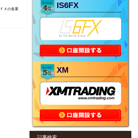
IS6FX
外ＦＸの各業
XM
記事検索