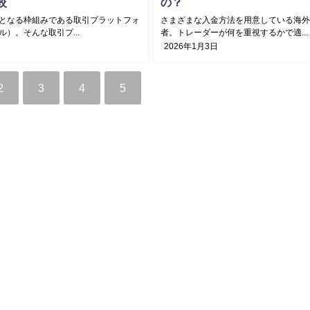
較
の？
となる枠組みである取引プラットフォ
さまざまな入金方法を用意している海
）。そんな取引プ...
者。トレーダーが何を重視するかで適...
2026年1月3日
2
3
4
5