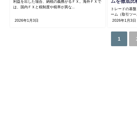
ムを徹底比
利益を出した場合、納税の義務がるＦＸ。海外ＦＸで
は、国内ＦＸと税制度や税率が異な...
トレードの基盤
ーム（取引ツール
2026年1月3日
2026年1月3日
1