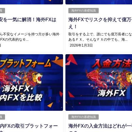
識
海外FXの基礎知識
安を一気に解消！海外FXは
海外FXでリスクを抑えて億万
え！
ら不安なイメージを持つ方が多い海外
取引をする上で、誰にでも億万長者に
FXの代表的な６...
あるＦＸ。そんなＦＸの中でも、海...
日
2026年1月3日
識
海外FXの基礎知識
国内FXの取引プラットフォー
海外FXの入金方法はどれが一