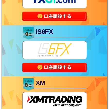
IS6FX
XM