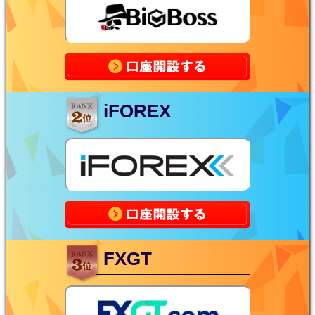
iFOREX
FXGT