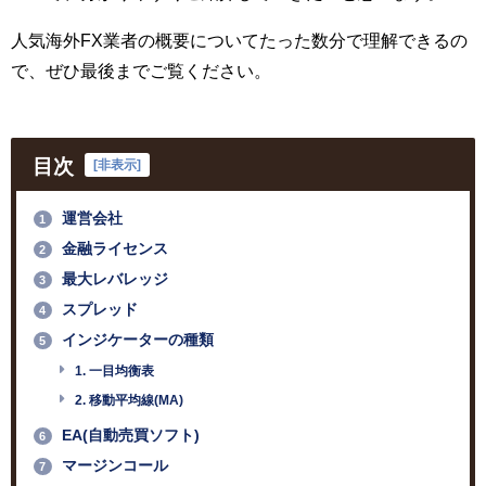
人気海外FX業者の概要についてたった数分で理解できるの
で、ぜひ最後までご覧ください。
目次
[
非表示
]
運営会社
1
金融ライセンス
2
最大レバレッジ
3
スプレッド
4
インジケーターの種類
5
1. 一目均衡表
2. 移動平均線(MA)
EA(自動売買ソフト)
6
マージンコール
7