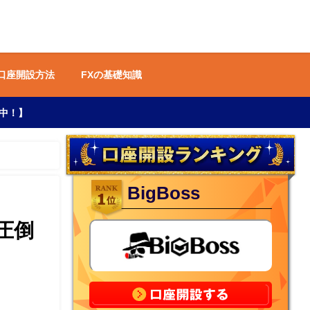
 口座開設方法
FXの基礎知識
中！】
BigBoss
圧倒