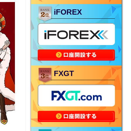
iFOREX
FXGT