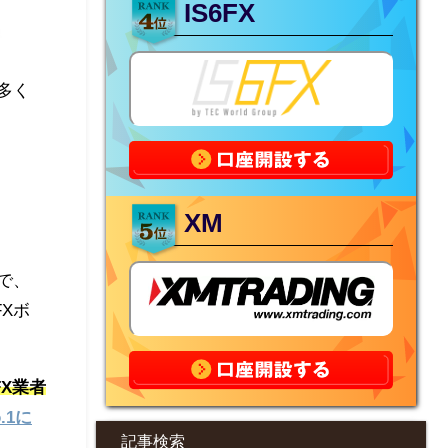
IS6FX
多く
XM
で、
Xボ
FX業者
.1に
記事検索