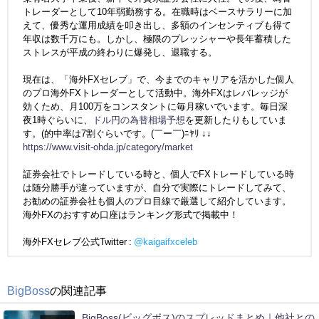
トレーダーとして10年弱勤務する。在職時はベースサラリーに加
えて、優秀な運用成績を叩き出し、多額のインセンティブも得て
年収は数千万にも。しかし、極限のプレッシャーや長年蓄積した
ストレスが平成の終わりに爆発し、退職する。
現在は、「海外FXセレブ」で、今までのキャリアを活かした個人
のプロ海外FXトレーダーとして活動中。海外FXはレバレッジが
効くため、月100万をコンスタントに毎月稼いでいます。毎日深
夜1時ぐらいに、
ドル円の為替相場予想
を更新したりもしていま
す。(的中率は7割ぐらいです。(￣ー￣)ﾆﾔﾘ ↓↓
https://www.visit-ohda.jp/category/market
証券会社でトレードしている時と、個人でFXトレードしている時
は随分勝手が違っていますが、自分で実際にトレードしてみて、
お勧めの証券会社も個人のプロ目線で厳選して紹介しています。
海外FXのおすすめ口座はランキング形式で掲載中！
海外FXセレブ公式Twitter :
@kaigaifxceleb
BigBoss
の関連記事
BigBoss(ビッグボス)のスプレッドまとめ｜他社との