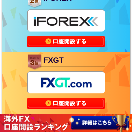
FXGT
IS6FX