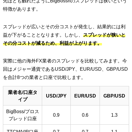
先ほども触れたようにBigBossnのスプレッドは狭いという
特徴があります。
スプレッドが広いとその分コストが発生し、結果的には利
益が下がることとなります。しかし、
スプレッドが狭いと
その分コストが減るため、利益が上がります。
実際に他の海外FX業者のスプレッドを比較してみます。今
回はメジャー通貨であるUSD/JPY、EUR/USD、GBP/USD
を合計8つの業者と口座で比較します。
業者名/口座タ
USD/JPY
EUR/USD
GBP/USD
イプ
BigBoss/プロス
0.9
0.6
1.3
プレッド口座
TTCM/VIP口座
0.7
0.7
1.1