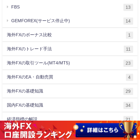
FBS
13
GEMFOREX(サービス停止中)
14
海外FXのボーナス比較
1
海外FXのトレード手法
11
海外FXの取引ツール(MT4/MT5)
23
海外FXのEA・自動売買
4
海外FXの基礎知識
29
国内FXの基礎知識
34
経済指標の解説
21
トレーダーセレブの週末為替レポート
72