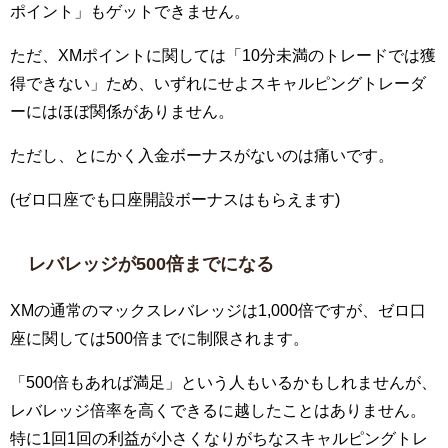
ポイント」もゲットできません。
ただ、
XM
ポイントに関しては「
10
分未満のトレードでは獲
得できない」ため、いずれにせよスキャルピングトレーダ
ーにはほぼ関係がありません。
ただし、とにかく入金ボーナスがないのは痛いです。
(ゼロ口座でも口座開設ボーナスはもらえます)
レバレッジが
500
倍までになる
XM
の通常のマックスレバレッジは
1,000
倍ですが、ゼロ口
座に関しては
500
倍までに制限されます。
「
500
倍もあれば満足」という人もいるかもしれませんが、
レバレッジ倍率を高くできるに越したことはありません。
特に
1
回
1
回の利益が小さくなりがちなスキャルピングトレ