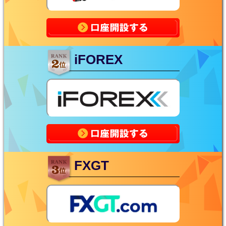
iFOREX
FXGT