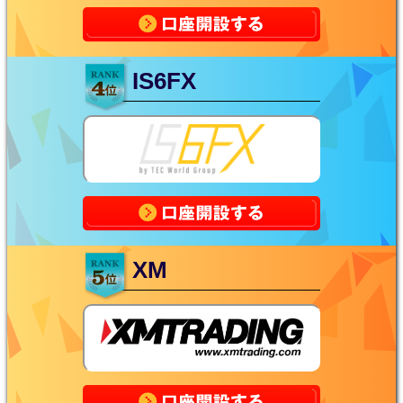
IS6FX
XM