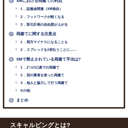
XMにおける両建ての利点
6
１．証拠金関連（XM独自）
２．フットワークが軽くなる
３．取引計画の自由度が上がる
両建てに関する注意点
7
１．両方マイナスになることも
２．スプレッドを2倍払うことに……
XMで禁止されている両建て手法は?
8
１．2つの口座での両建て
２．別の業者を使った両建て
３．他人と協力して行う両建て
その他
まとめ
9
スキャルピングとは
?