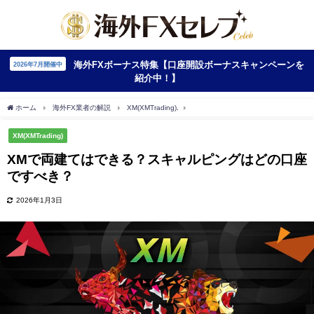
海外FXボーナス特集【口座開設ボーナスキャンペーンを
2026年7月開催中
紹介中！】
ホーム
海外FX業者の解説
XM(XMTrading)
XMで両建てはできる？スキャルピン
XM(XMTrading)
XMで両建てはできる？スキャルピングはどの口座
ですべき？
2026年1月3日