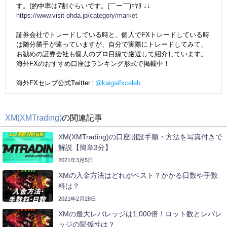
す。(的中率は7割ぐらいです。(￣ー￣)ﾆﾔﾘ ↓↓
https://www.visit-ohda.jp/category/market
証券会社でトレードしている時と、個人でFXトレードしている時
は随分勝手が違っていますが、自分で実際にトレードしてみて、
お勧めの証券会社も個人のプロ目線で厳選して紹介しています。
海外FXのおすすめ口座はランキング形式で掲載中！
海外FXセレブ公式Twitter :
@kaigaifxceleb
XM(XMTrading)
の関連記事
XM(XMTrading)の口座開設手順・方法を写真付きで
解説【簡単3分】
2021年3月5日
XMの入金方法はどれがベスト？かかる日数や手数
料は？
2021年2月28日
XMの最大レバレッジは1,000倍！ロット数とレバレ
ッジの関係性は？