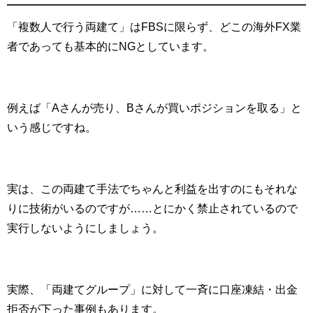
「複数人で行う両建て」は
FBS
に限らず、どこの海外
FX
業
者であっても基本的に
NG
としています。
例えば「
A
さんが売り、
B
さんが買いポジションを取る」と
いう感じですね。
実は、この両建て手法でちゃんと利益を出すのにもそれな
りに技術がいるのですが……とにかく禁止されているので
実行しないようにしましょう。
実際、「両建てグループ」に対して一斉に口座凍結・出金
拒否が下った事例もあります。