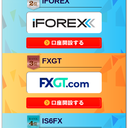
iFOREX
FXGT
IS6FX