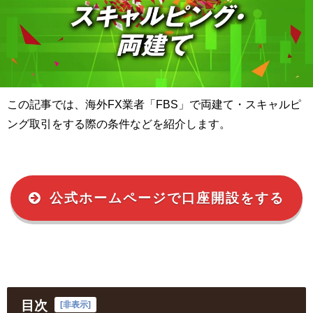
この記事では、海外
FX
業者「
FBS」
で両建て・スキャルピ
ング取引をする際の条件などを紹介します。
公式ホームページで口座開設をする
目次
[
非表示
]