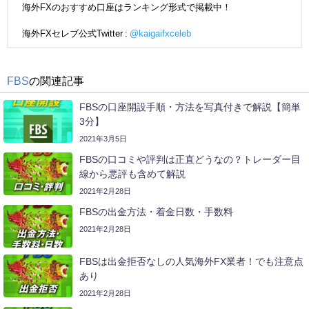
海外FXのおすすめ口座はランキング形式で掲載中！
海外FXセレブ公式Twitter :
@kaigaifxceleb
FBS
の関連記事
FBSの口座開設手順・方法を写真付きで解説【簡単
3分】
2021年3月5日
FBSの口コミや評判は正直どうなの？トレーダー目
線から悪評も含めて解説
2021年2月28日
FBSの出金方法・着金日数・手数料
2021年2月28日
FBSは出金拒否なしの人気海外FX業者！でも注意点
あり
2021年2月28日