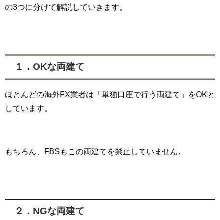
の
3
つに分けて解説していきます。
１．OK
な両建て
ほとんどの海外
FX業者
は「単独口座で行う両建て」を
OK
と
しています。
もちろん、
FBS
もこの両建てを禁止していません。
２．NG
な両建て