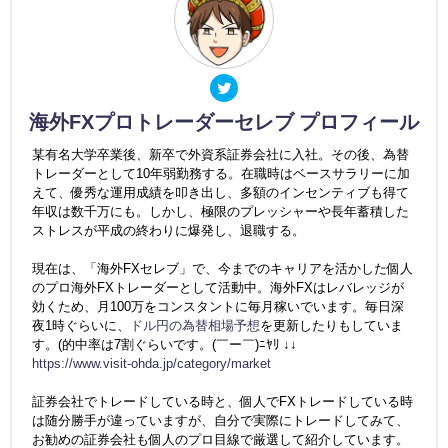
海外FXプロトレーダーセレブ プロフィール
某有名大学卒業後、新卒で外資系証券会社に入社。その後、為替
トレーダーとして10年弱勤務する。在職時はベースサラリーに加
えて、優秀な運用成績を叩き出し、多額のインセンティブも得て
年収は数千万にも。しかし、極限のプレッシャーや長年蓄積した
ストレスが平成の終わりに爆発し、退職する。
現在は、「海外FXセレブ」で、今までのキャリアを活かした個人
のプロ海外FXトレーダーとして活動中。海外FXはレバレッジが
効くため、月100万をコンスタントに毎月稼いでいます。毎日深
夜1時ぐらいに、
ドル円の為替相場予想
を更新したりもしていま
す。(的中率は7割ぐらいです。(￣ー￣)ﾆﾔﾘ ↓↓
https://www.visit-ohda.jp/category/market
証券会社でトレードしている時と、個人でFXトレードしている時
は随分勝手が違っていますが、自分で実際にトレードしてみて、
お勧めの証券会社も個人のプロ目線で厳選して紹介しています。