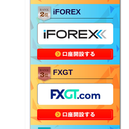
iFOREX
FXGT