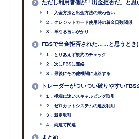
ただし利用者側が「出金拒否だ」と思
2
１．入金方法と出金方法の兼ね合い
２．クレジットカード使用時の着金日数関係
３．単なる言いがかり
FBSで出金拒否された……と思うとき
3
１．とりあえず規約のチェック
２．次にFBSに連絡
３．最後にその他機関に連絡する
トレーダーがついつい破りやすいFBS
4
１．極端に速いスキャルピング取引
２．ゼロカットシステムの違反利用
３．裁定取引
４．両建て関連
まとめ
5