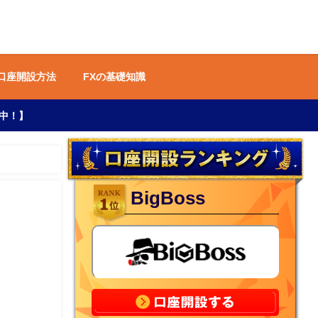
 口座開設方法
FXの基礎知識
中！】
BigBoss