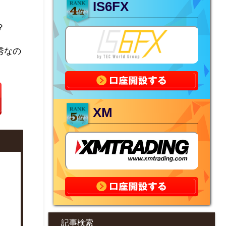
IS6FX
？
秀なの
XM
記事検索