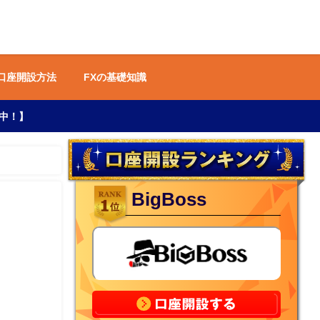
 口座開設方法
FXの基礎知識
中！】
BigBoss