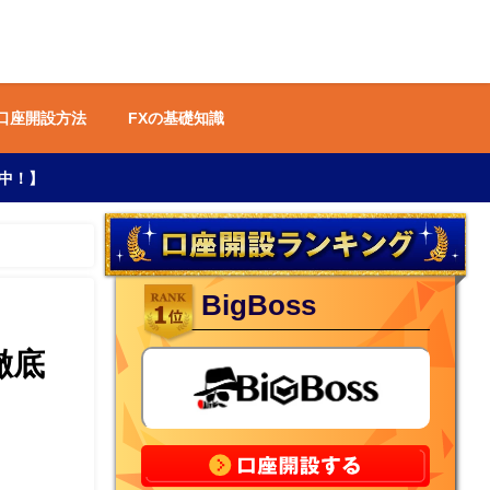
 口座開設方法
FXの基礎知識
中！】
BigBoss
徹底