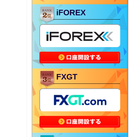
iFOREX
FXGT