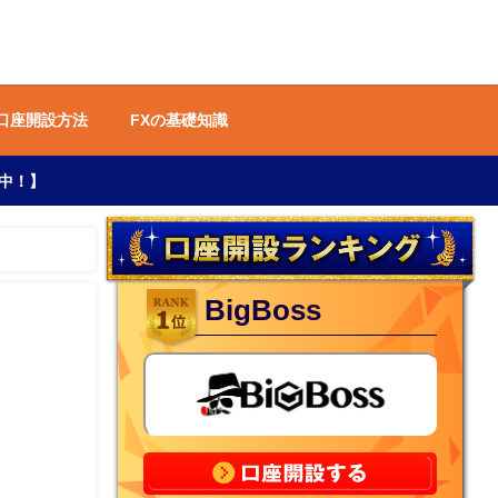
 口座開設方法
FXの基礎知識
中！】
BigBoss