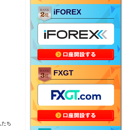
iFOREX
FXGT
人たち