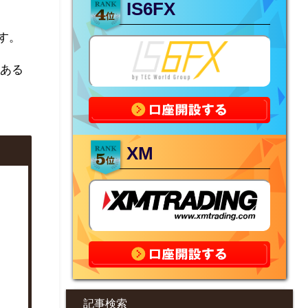
IS6FX
す。
のある
XM
記事検索