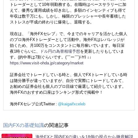
トレーダーとして10年弱勤務する。在職時はベースサラリーに加
えて、優秀な運用成績を叩き出し、多額のインセンティブも得て
年収は数千万にも。しかし、極限のプレッシャーや長年蓄積した
ストレスが平成の終わりに爆発し、退職する。
現在は、「海外FXセレブ」で、今までのキャリアを活かした個人
のプロ海外FXトレーダーとして活動中。海外FXはレバレッジが
効くため、月100万をコンスタントに毎月稼いでいます。毎日深
夜1時ぐらいに、
ドル円の為替相場予想
を更新したりもしていま
す。(的中率は7割ぐらいです。(￣ー￣)ﾆﾔﾘ ↓↓
https://www.visit-ohda.jp/category/market
証券会社でトレードしている時と、個人でFXトレードしている時
は随分勝手が違っていますが、自分で実際にトレードしてみて、
お勧めの証券会社も個人のプロ目線で厳選して紹介しています。
海外FXのおすすめ口座はランキング形式で掲載中！
海外FXセレブ公式Twitter :
@kaigaifxceleb
国内FXの基礎知識
の関連記事
海外FXと国内FXの違いを18個の視点から徹底解説