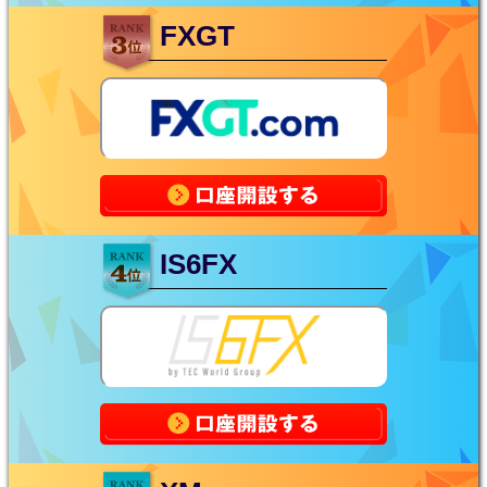
FXGT
IS6FX