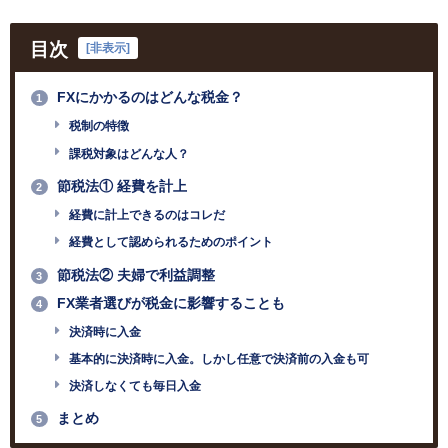
目次
[
非表示
]
FXにかかるのはどんな税金？
1
税制の特徴
課税対象はどんな人？
節税法① 経費を計上
2
経費に計上できるのはコレだ
経費として認められるためのポイント
節税法② 夫婦で利益調整
3
FX業者選びが税金に影響することも
4
決済時に入金
基本的に決済時に入金。しかし任意で決済前の入金も可
決済しなくても毎日入金
まとめ
5