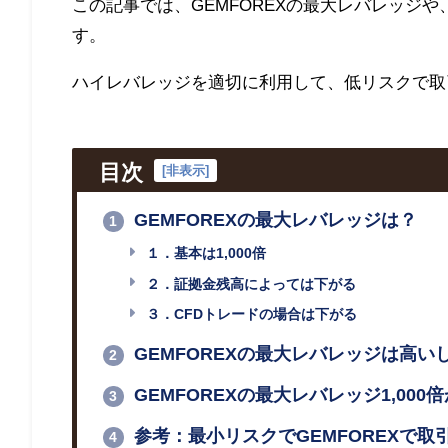
この記事では、
GEMFOREX
の最大レバレッジや
す。
ハイレバレッジを適切に利用して、低リスクで取
目次
[
非表示
]
GEMFOREXの最大レバレッジは？
1
１．基本は1,000倍
２．証拠金残高によっては下がる
３．CFDトレードの場合は下がる
GEMFOREXの最大レバレッジは高
2
GEMFOREXの最大レバレッジ1,00
3
参考：最小リスクでGEMFOREXで取
4