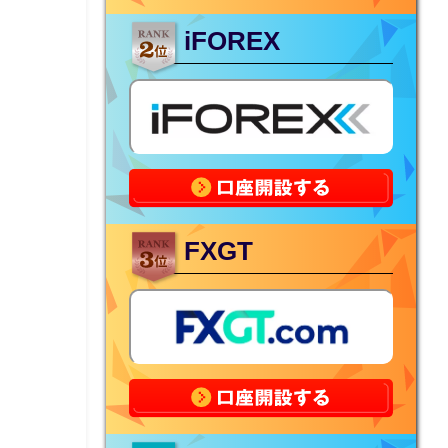
iFOREX
FXGT