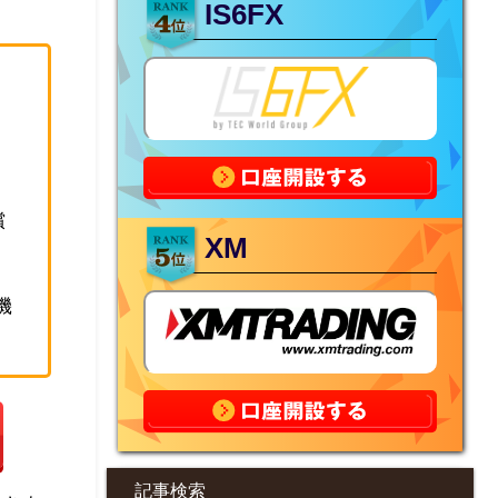
IS6FX
償
XM
機
記事検索