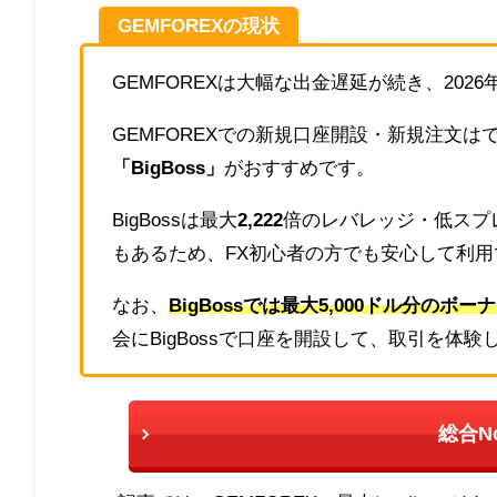
GEMFOREXの現状
GEMFOREXは大幅な出金遅延が続き、20
GEMFOREXでの新規口座開設・新規注文は
「BigBoss」
がおすすめです。
BigBossは最大
2,222
倍のレバレッジ・低スプ
もあるため、FX初心者の方でも安心して利
なお、
BigBossでは最大5,000ドル分の
会にBigBossで口座を開設して、取引を体
総合No