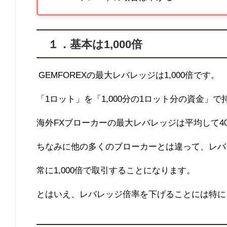
１．基本は
1,000
倍
GEMFOREX
の最大レバレッジは
1,000
倍です。
「1ロット」を「
1,000
分の
1
ロット分の資金」で
海外
FX
ブローカーの最大レバレッジは平均して
4
ちなみに他の多くのブローカーとは違って、レバ
常に
1,000
倍で取引することになります。
とはいえ、レバレッジ倍率を下げることには特に