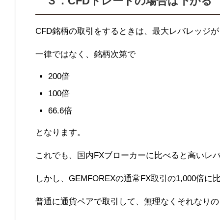
３．
CFD
トレードの場合は下がる
CFD
銘柄の取引をするときは、最大レバレッジが
一律ではなく、銘柄次第で
200
倍
100
倍
66.6
倍
となります。
これでも、国内
FX
ブローカーに比べると高いレ
しかし、
GEMFOREX
の通常
FX
取引の
1,000
倍に
普通に通貨ペアで取引して、無理なくそれなりの