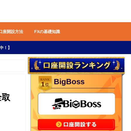
 口座開設方法
FXの基礎知識
中！】
BigBoss
全取