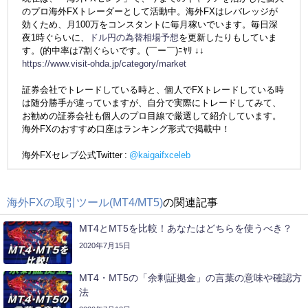
のプロ海外FXトレーダーとして活動中。海外FXはレバレッジが
効くため、月100万をコンスタントに毎月稼いでいます。毎日深
夜1時ぐらいに、
ドル円の為替相場予想
を更新したりもしていま
す。(的中率は7割ぐらいです。(￣ー￣)ﾆﾔﾘ ↓↓
https://www.visit-ohda.jp/category/market
証券会社でトレードしている時と、個人でFXトレードしている時
は随分勝手が違っていますが、自分で実際にトレードしてみて、
お勧めの証券会社も個人のプロ目線で厳選して紹介しています。
海外FXのおすすめ口座はランキング形式で掲載中！
海外FXセレブ公式Twitter :
@kaigaifxceleb
海外FXの取引ツール(MT4/MT5)
の関連記事
MT4とMT5を比較！あなたはどちらを使うべき？
2020年7月15日
MT4・MT5の「余剰証拠金」の言葉の意味や確認方
法