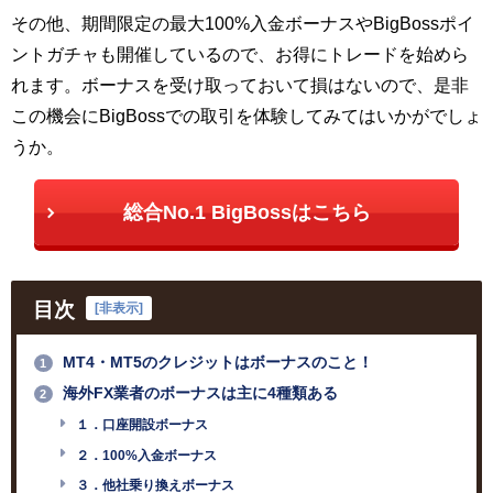
その他、期間限定の最大100%入金ボーナスやBigBossポイ
ントガチャも開催しているので、お得にトレードを始めら
れます。ボーナスを受け取っておいて損はないので、是非
この機会にBigBossでの取引を体験してみてはいかがでしょ
うか。
総合No.1 BigBossはこちら
目次
[
非表示
]
MT4・MT5のクレジットはボーナスのこと！
1
海外FX業者のボーナスは主に4種類ある
2
１．口座開設ボーナス
２．100%入金ボーナス
３．他社乗り換えボーナス