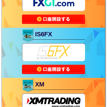
IS6FX
XM