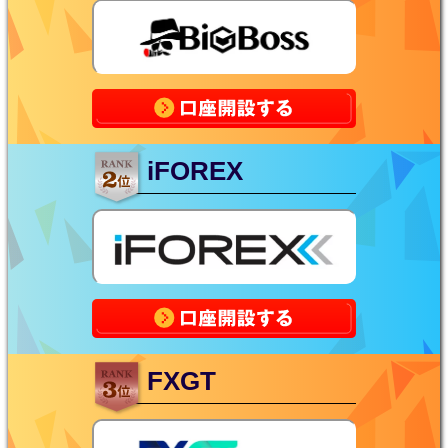
iFOREX
FXGT