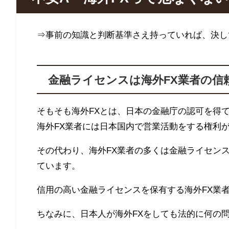
⇒事前の知識と判断基準さえ持っていれば、決し
金融ライセンスは海外FX業者の信
そもそも海外
FX
とは、日本の金融庁の認可を得
海外
FX
業者には日本国内で営業活動をする権利
その代わり、海外
FX
業者の多くは金融ライセン
ています。
信用の高い金融ライセンスを保有する海外
FX
業
ちなみに、日本人が海外
FX
をしても法的に何の