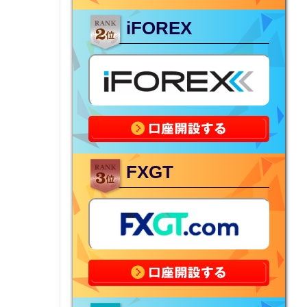
iFOREX
FXGT