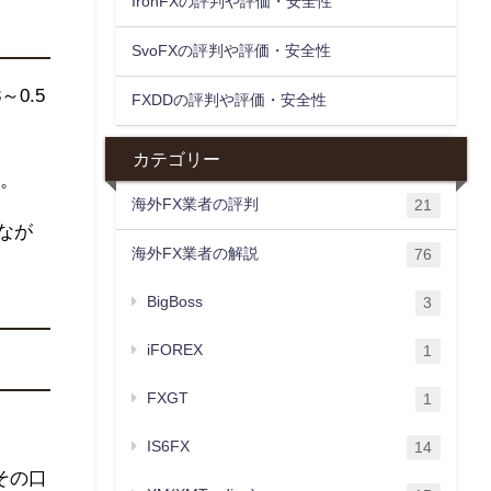
IronFXの評判や評価・安全性
SvoFXの評判や評価・安全性
3
～
0.5
FXDDの評判や評価・安全性
カテゴリー
。
海外FX業者の評判
21
なが
海外FX業者の解説
76
BigBoss
3
iFOREX
1
FXGT
1
IS6FX
14
その口