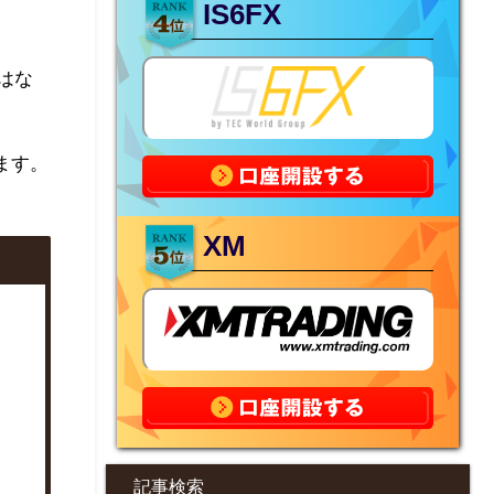
IS6FX
はな
ます。
XM
記事検索