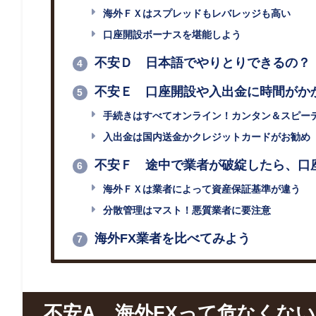
海外ＦＸはスプレッドもレバレッジも高い
口座開設ボーナスを堪能しよう
不安Ｄ 日本語でやりとりできるの？
4
不安Ｅ 口座開設や入出金に時間がか
5
手続きはすべてオンライン！カンタン＆スピー
入出金は国内送金かクレジットカードがお勧め
不安Ｆ 途中で業者が破綻したら、口
6
海外ＦＸは業者によって資産保証基準が違う
分散管理はマスト！悪質業者に要注意
海外FX業者を比べてみよう
7
不安A 海外FXって危なくな