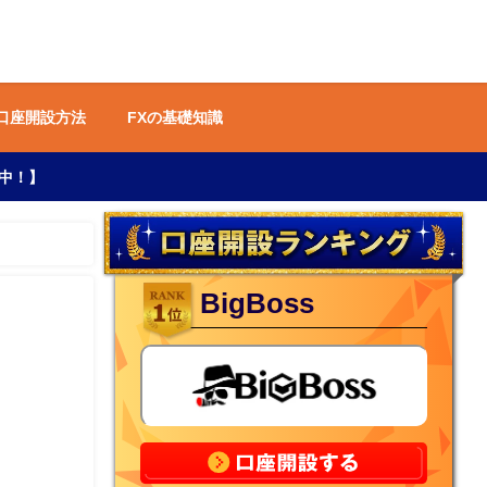
 口座開設方法
FXの基礎知識
中！】
BigBoss