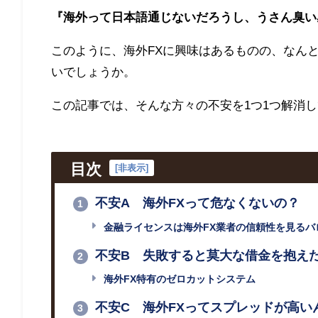
『海外って日本語通じないだろうし、うさん臭い
このように、海外
FX
に興味はあるものの、なん
いでしょうか。
この記事では、そんな方々の不安を
1
つ
1
つ解消し
目次
[
非表示
]
不安A 海外FXって危なくないの？
1
金融ライセンスは海外FX業者の信頼性を見るバ
不安B 失敗すると莫大な借金を抱え
2
海外FX特有のゼロカットシステム
不安C 海外FXってスプレッドが高い
3