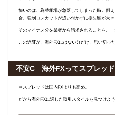
怖いのは、為替相場が急落してしまった時。例え
合、強制ロスカットが追い付かずに損失額が大き
そのマイナス分を業者から請求されることを、「
この追証が、海外
FX
にはない分だけ、思い切っ
不安C 海外FXってスプレッ
⇒スプレッドは国内
FX
よりも高め。
だから海外
FX
に適した取引スタイルを見つけよ