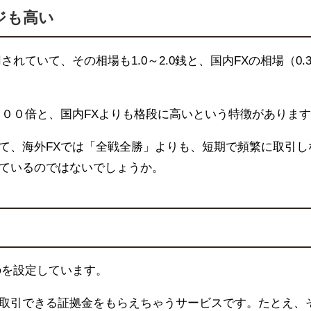
ジも高い
用されていて、その相場も
1.0
～
2.0
銭と、国内
FX
の相場（
0.
０００倍と、国内
FX
よりも格段に高いという特徴があります
て、海外
FX
では「全戦全勝」よりも、短期で頻繁に取引し
ているのではないでしょうか。
のを設定しています。
取引できる証拠金をもらえちゃうサービスです。たとえ、