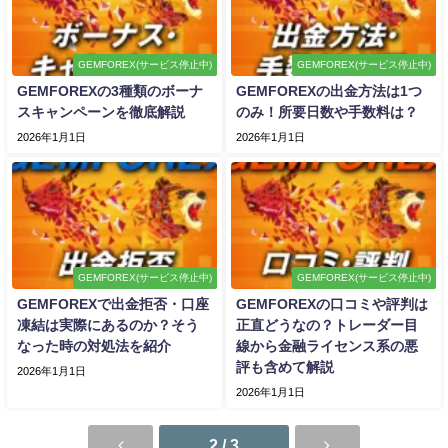
GEMFOREX(サービス停止中)
GEMFOREX(サービス停止中)
GEMFOREXの3種類のボーナ
GEMFOREXの出金方法は1つ
スキャンペーンを徹底解説
のみ！所要日数や手数料は？
2026年1月1日
2026年1月1日
GEMFOREX(サービス停止中)
GEMFOREX(サービス停止中)
GEMFOREXで出金拒否・口座
GEMFOREXの口コミや評判は
凍結は実際にあるのか？そう
正直どうなの？トレーダー目
なった時の対処法を紹介
線から金融ライセンス系の悪
評も含めて解説
2026年1月1日
2026年1月1日
2 / 3