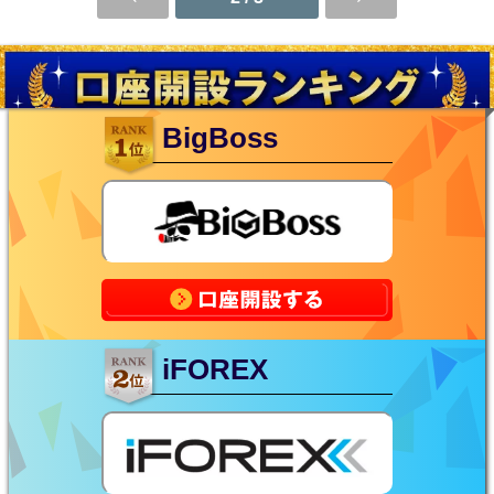
BigBoss
iFOREX