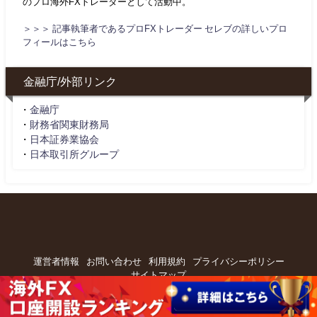
のプロ海外FXトレーダーとして活動中。
＞＞＞ 記事執筆者であるプロFXトレーダー セレブの詳しいプロ
フィールはこちら
金融庁/外部リンク
・
金融庁
・
財務省関東財務局
・
日本証券業協会
・
日本取引所グループ
運営者情報
お問い合わせ
利用規約
プライバシーポリシー
サイトマップ
海外FXセレブ All Rights Reserved.