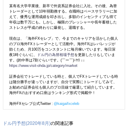
某有名大学卒業後、新卒で外資系証券会社に入社。その後、為替
トレーダーとして10年弱勤務する。在職時はベースサラリーに加
えて、優秀な運用成績を叩き出し、多額のインセンティブも得て
年収は数千万にも。しかし、極限のプレッシャーや長年蓄積した
ストレスが平成の終わりに爆発し、退職する。
現在は、「海外FXセレブ」で、今までのキャリアを活かした個人
のプロ海外FXトレーダーとして活動中。海外FXはレバレッジが
効くため、月100万をコンスタントに毎月稼いでいます。毎日深
夜1時ぐらいに、
ドル円の為替相場予想
を更新したりもしていま
す。(的中率は7割ぐらいです。(￣ー￣)ﾆﾔﾘ ↓↓
https://www.visit-ohda.jp/category/market
証券会社でトレードしている時と、個人でFXトレードしている時
は随分勝手が違っていますが、自分で実際にトレードしてみて、
お勧めの証券会社も個人のプロ目線で厳選して紹介しています。
海外FXのおすすめ口座はランキング形式で掲載中！
海外FXセレブ公式Twitter :
@kaigaifxceleb
ドル円予想(2020年8月)
の関連記事