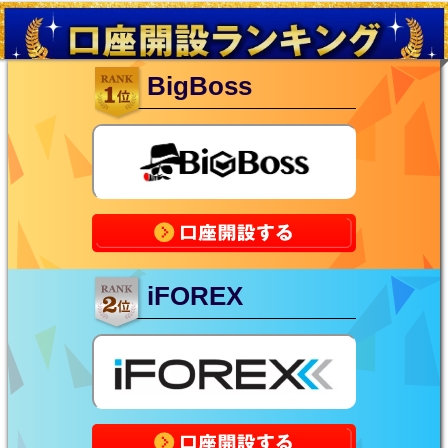
BigBoss
iFOREX