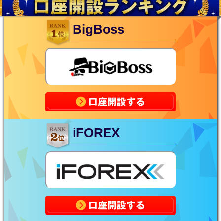
BigBoss
iFOREX