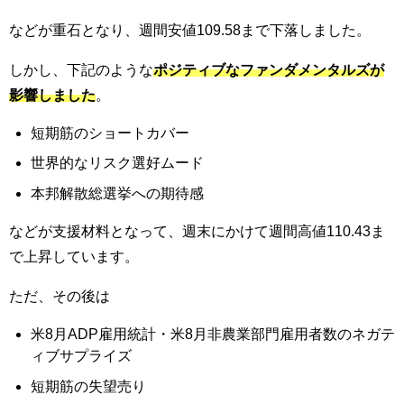
などが重石となり、
週間安値109.58
まで下落しました
。
しかし、下記のような
ポジティブな
ファンダメンタルズが
影響し
ました
。
短期筋のショートカバー
世界的なリスク選好ムード
本邦解散総選挙への期待感
などが支援材料となって、
週末にかけて週間高値110.43ま
で上昇しています。
ただ、その後は
米8月ADP雇用統計・米8月非農業部門雇用者数
のネガテ
ィブサプライズ
短期筋の失望売り