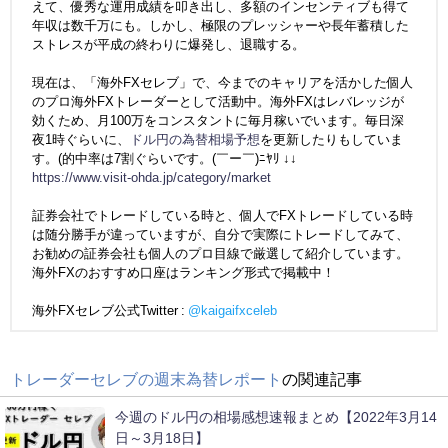
えて、優秀な運用成績を叩き出し、多額のインセンティブも得て
年収は数千万にも。しかし、極限のプレッシャーや長年蓄積した
ストレスが平成の終わりに爆発し、退職する。
現在は、「海外FXセレブ」で、今までのキャリアを活かした個人
のプロ海外FXトレーダーとして活動中。海外FXはレバレッジが
効くため、月100万をコンスタントに毎月稼いでいます。毎日深
夜1時ぐらいに、
ドル円の為替相場予想
を更新したりもしていま
す。(的中率は7割ぐらいです。(￣ー￣)ﾆﾔﾘ ↓↓
https://www.visit-ohda.jp/category/market
証券会社でトレードしている時と、個人でFXトレードしている時
は随分勝手が違っていますが、自分で実際にトレードしてみて、
お勧めの証券会社も個人のプロ目線で厳選して紹介しています。
海外FXのおすすめ口座はランキング形式で掲載中！
海外FXセレブ公式Twitter :
@kaigaifxceleb
トレーダーセレブの週末為替レポート
の関連記事
今週のドル円の相場感想速報まとめ【2022年3月14
日～3月18日】