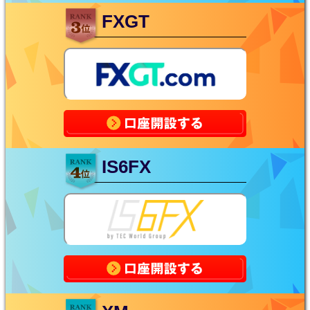
FXGT
IS6FX