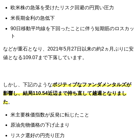
欧米株の急落を受けたリスク回避の円買い圧力
米長期金利の急低下
90日移動平均線を下回ったことに伴う短期筋のロスカッ
ト
などが重石となり、2021年
5月27日以来の約2ヵ月ぶりに安
値となる109.07まで下落しています。
しかし、下記のような
ポジティブ
なファンダメンタルズが
影響し、
結局110.54近辺
まで持ち直して越週となりまし
た
。
米主要株価指数が反発に転じたこと
原油先物価格の下げ止まり
リスク選好の円売り圧力