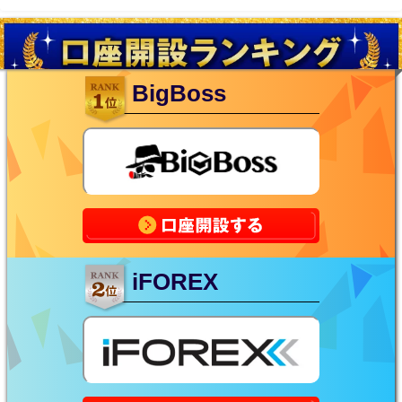
BigBoss
iFOREX