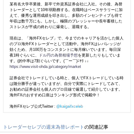
某有名大学卒業後、新卒で外資系証券会社に入社。その後、為替
トレーダーとして10年弱勤務する。在職時はベースサラリーに加
えて、優秀な運用成績を叩き出し、多額のインセンティブも得て
年収は数千万にも。しかし、極限のプレッシャーや長年蓄積した
ストレスが平成の終わりに爆発し、退職する。
現在は、「海外FXセレブ」で、今までのキャリアを活かした個人
のプロ海外FXトレーダーとして活動中。海外FXはレバレッジが
効くため、月100万をコンスタントに毎月稼いでいます。毎日深
夜1時ぐらいに、
ドル円の為替相場予想
を更新したりもしていま
す。(的中率は7割ぐらいです。(￣ー￣)ﾆﾔﾘ ↓↓
https://www.visit-ohda.jp/category/market
証券会社でトレードしている時と、個人でFXトレードしている時
は随分勝手が違っていますが、自分で実際にトレードしてみて、
お勧めの証券会社も個人のプロ目線で厳選して紹介しています。
海外FXのおすすめ口座はランキング形式で掲載中！
海外FXセレブ公式Twitter :
@kaigaifxceleb
トレーダーセレブの週末為替レポート
の関連記事