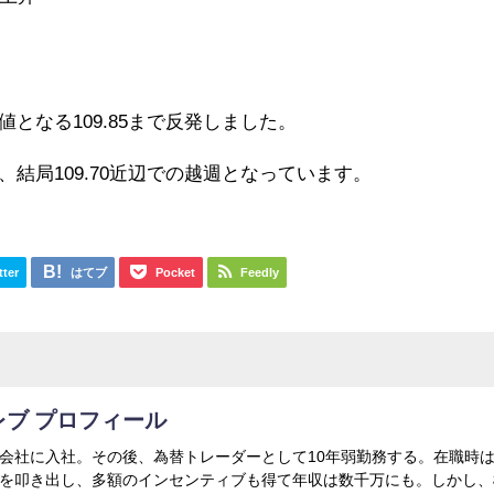
となる109.85まで反発しました。
結局109.70近辺での越週となっています。
tter
はてブ
Pocket
Feedly
レブ プロフィール
会社に入社。その後、為替トレーダーとして10年弱勤務する。在職時
を叩き出し、多額のインセンティブも得て年収は数千万にも。しかし、