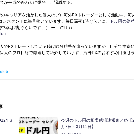
スが平成の終わりに爆発し、退職する。
でのキャリアを活かした個人のプロ海外FXトレーダーとして活動中。海外
をコンスタントに毎月稼いでいます。毎日深夜1時ぐらいに、
ドル円の為
率は7割ぐらいです。(￣ー￣)ﾆﾔﾘ ↓↓
rket
人でFXトレードしている時は随分勝手が違っていますが、自分で実際
個人のプロ目線で厳選して紹介しています。海外FXのおすすめ口座は
eleb
事
22年3
今週のドル円の相場感想速報まとめ【20
月7日～3月11日】