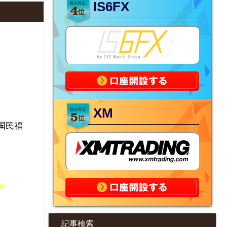
IS6FX
XM
国民福
。
記事検索