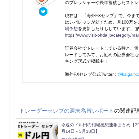
のプレッシャーや長年蓄積したストレ
現在は、「海外FXセレブ」で、今ま
はレバレッジが効くため、月100万
場予想
を更新したりもしています。(的中
https://www.visit-ohda.jp/category/ma
証券会社でトレードしている時と、個
レードしてみて、お勧めの証券会社も
キング形式で掲載中！
海外FXセレブ公式Twitter :
@kaigaifxc
トレーダーセレブの週末為替レポート
の関連記
今週のドル円の相場感想速報まとめ【20
月14日～3月18日】