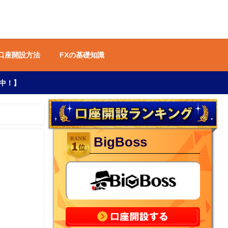
 口座開設方法
FXの基礎知識
中！】
BigBoss
】