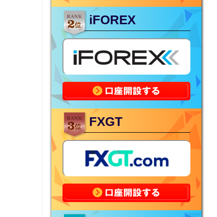
iFOREX
FXGT