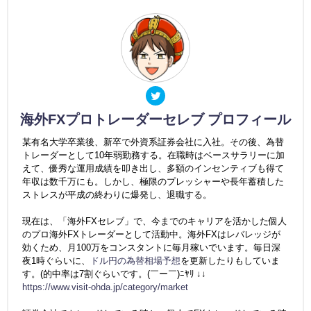
海外FXプロトレーダーセレブ プロフィール
某有名大学卒業後、新卒で外資系証券会社に入社。その後、為替
トレーダーとして10年弱勤務する。在職時はベースサラリーに加
えて、優秀な運用成績を叩き出し、多額のインセンティブも得て
年収は数千万にも。しかし、極限のプレッシャーや長年蓄積した
ストレスが平成の終わりに爆発し、退職する。
現在は、「海外FXセレブ」で、今までのキャリアを活かした個人
のプロ海外FXトレーダーとして活動中。海外FXはレバレッジが
効くため、月100万をコンスタントに毎月稼いでいます。毎日深
夜1時ぐらいに、
ドル円の為替相場予想
を更新したりもしていま
す。(的中率は7割ぐらいです。(￣ー￣)ﾆﾔﾘ ↓↓
https://www.visit-ohda.jp/category/market