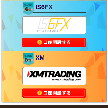
IS6FX
XM