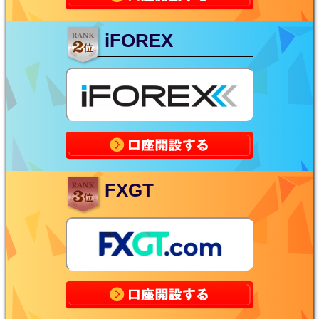
iFOREX
FXGT