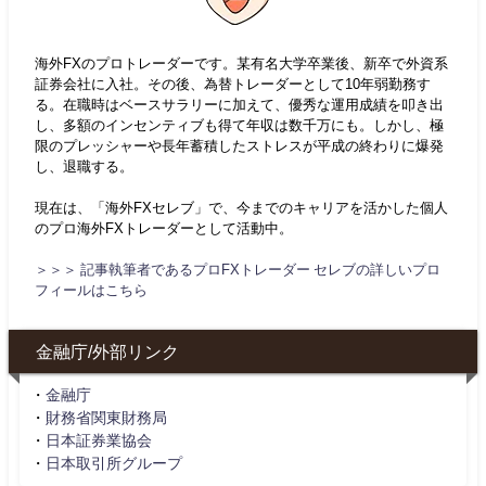
海外FXのプロトレーダーです。某有名大学卒業後、新卒で外資系
証券会社に入社。その後、為替トレーダーとして10年弱勤務す
る。在職時はベースサラリーに加えて、優秀な運用成績を叩き出
し、多額のインセンティブも得て年収は数千万にも。しかし、極
限のプレッシャーや長年蓄積したストレスが平成の終わりに爆発
し、退職する。
現在は、「海外FXセレブ」で、今までのキャリアを活かした個人
のプロ海外FXトレーダーとして活動中。
＞＞＞ 記事執筆者であるプロFXトレーダー セレブの詳しいプロ
フィールはこちら
金融庁/外部リンク
・
金融庁
・
財務省関東財務局
・
日本証券業協会
・
日本取引所グループ