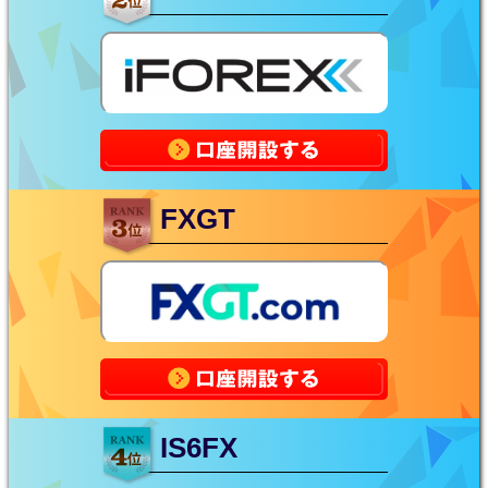
FXGT
IS6FX