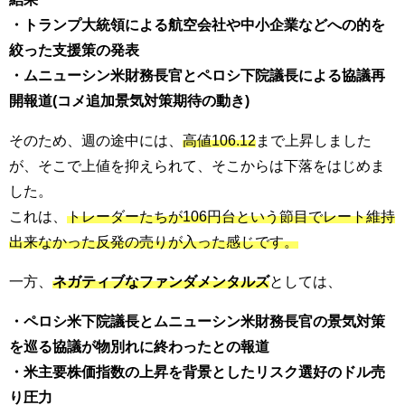
・トランプ大統領による航空会社や中小企業などへの的を
絞った支援策の発表
・ムニューシン米財務長官とペロシ下院議長による協議再
開報道(コメ追加景気対策期待の動き)
そのため、週の途中には、
高値106.12
まで上昇しました
が、そこで上値を抑えられて、そこからは下落をはじめま
した。
これは、
トレーダーたちが106円台という節目でレート維持
出来なかった反発の売りが入った感じです。
一方、
ネガティブなファンダメンタルズ
としては、
・ペロシ米下院議長とムニューシン米財務長官の景気対策
を巡る協議が物別れに終わったとの報道
・米主要株価指数の上昇を背景としたリスク選好のドル売
り圧力