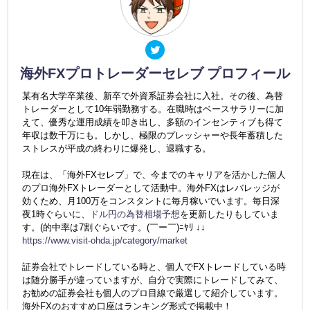
海外FXプロトレーダーセレブ プロフィール
某有名大学卒業後、新卒で外資系証券会社に入社。その後、為替
トレーダーとして10年弱勤務する。在職時はベースサラリーに加
えて、優秀な運用成績を叩き出し、多額のインセンティブも得て
年収は数千万にも。しかし、極限のプレッシャーや長年蓄積した
ストレスが平成の終わりに爆発し、退職する。
現在は、「海外FXセレブ」で、今までのキャリアを活かした個人
のプロ海外FXトレーダーとして活動中。海外FXはレバレッジが
効くため、月100万をコンスタントに毎月稼いでいます。毎日深
夜1時ぐらいに、
ドル円の為替相場予想
を更新したりもしていま
す。(的中率は7割ぐらいです。(￣ー￣)ﾆﾔﾘ ↓↓
https://www.visit-ohda.jp/category/market
証券会社でトレードしている時と、個人でFXトレードしている時
は随分勝手が違っていますが、自分で実際にトレードしてみて、
お勧めの証券会社も個人のプロ目線で厳選して紹介しています。
海外FXのおすすめ口座はランキング形式で掲載中！