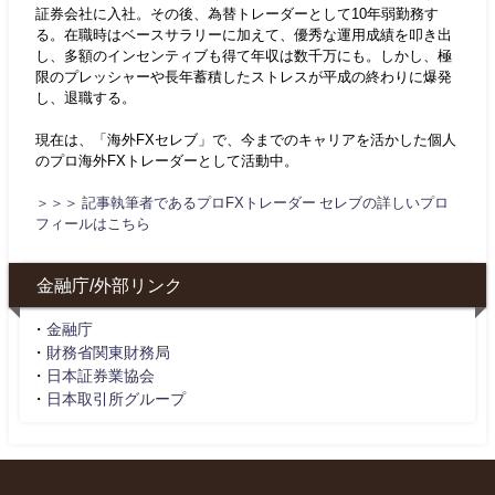
証券会社に入社。その後、為替トレーダーとして10年弱勤務す
る。在職時はベースサラリーに加えて、優秀な運用成績を叩き出
し、多額のインセンティブも得て年収は数千万にも。しかし、極
限のプレッシャーや長年蓄積したストレスが平成の終わりに爆発
し、退職する。
現在は、「海外FXセレブ」で、今までのキャリアを活かした個人
のプロ海外FXトレーダーとして活動中。
＞＞＞ 記事執筆者であるプロFXトレーダー セレブの詳しいプロ
フィールはこちら
金融庁/外部リンク
・
金融庁
・
財務省関東財務局
・
日本証券業協会
・
日本取引所グループ